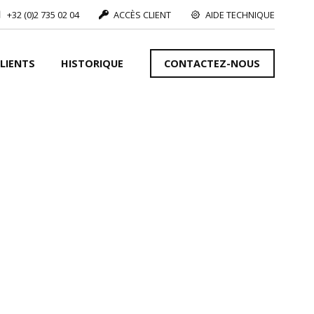
+32 (0)2 735 02 04
ACCÈS CLIENT
AIDE TECHNIQUE
LIENTS
HISTORIQUE
CONTACTEZ-NOUS
VOIR PLUS
S
VOIR PLUS
IONS
VOIR PLUS
VOIR PLUS
fset :
VOIR PLUS