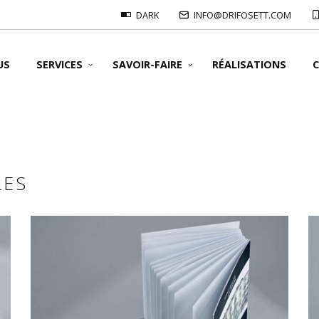
DARK
INFO@DRIFOSETT.COM
US
SERVICES
SAVOIR-FAIRE
RÉALISATIONS
C
NOS FORMATS
LES
NOS SUPPORT
NOS IMPRESS
NOS PLIAGES
Impressions Of
NOS RELIURES