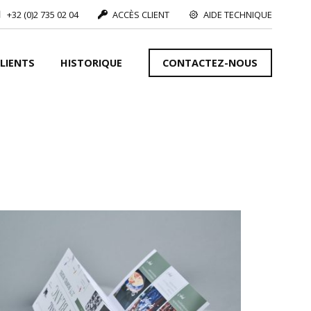
+32 (0)2 735 02 04
ACCÈS CLIENT
AIDE TECHNIQUE
LIENTS
HISTORIQUE
CONTACTEZ-NOUS
VOIR PLUS
S
VOIR PLUS
IONS
VOIR PLUS
VOIR PLUS
fset :
VOIR PLUS